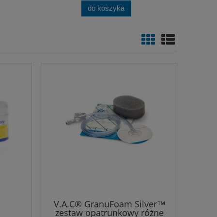
do koszyka
V.A.C® GranuFoam Silver™
zestaw opatrunkowy różne