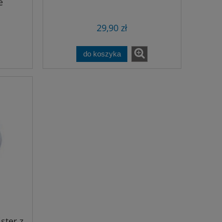
e
29,90 zł
do koszyka
ster z