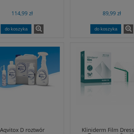
114,99 zł
89,99 zł
do koszyka
do koszyka
Aqvitox D roztwór
Kliniderm Film Dres