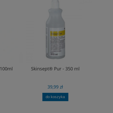
 100ml
Skinsept® Pur - 350 ml
39,99 zł
do koszyka