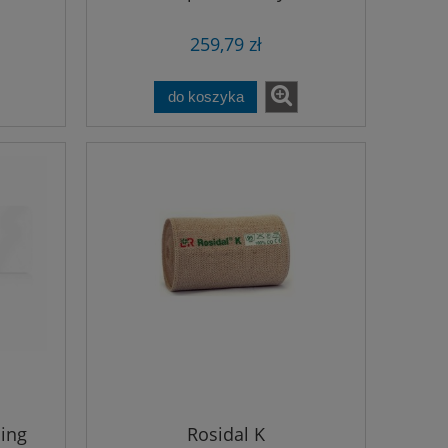
rozmiary
259,79 zł
do koszyka
sing
Rosidal K