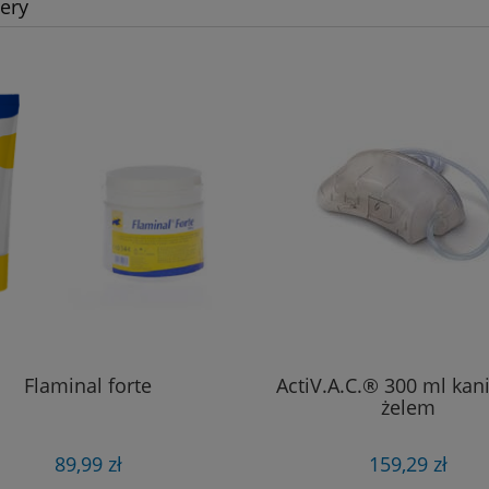
lery
Flaminal forte
ActiV.A.C.® 300 ml kani
żelem
89,99 zł
159,29 zł