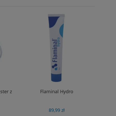
ster z
Flaminal Hydro
V.A.
opatru
89,99 zł