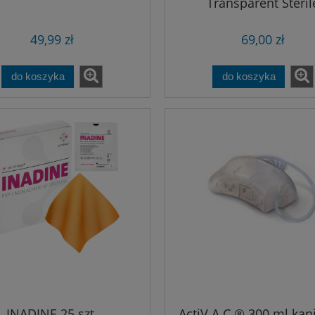
Transparent Steril
49,99 zł
69,00 zł
do koszyka
do koszyka
INADINE 25 szt.
ActiV.A.C.® 300 ml kani