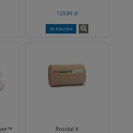
129,89 zł
do koszyka
lver™
Rosidal K