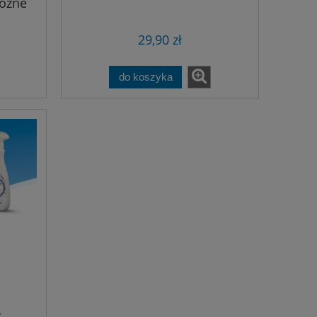
różne
29,90 zł
do koszyka
r