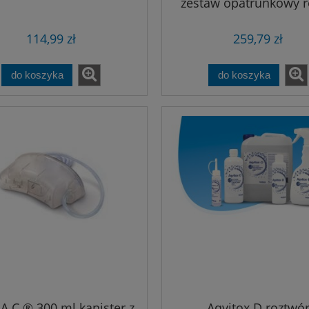
zestaw opatrunkowy 
rozmiary
114,99 zł
259,79 zł
do koszyka
do koszyka
.A.C.® 300 ml kanister z
Aqvitox D roztwó