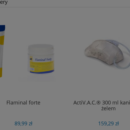
lery
Flaminal forte
ActiV.A.C.® 300 ml kani
żelem
89,99 zł
159,29 zł