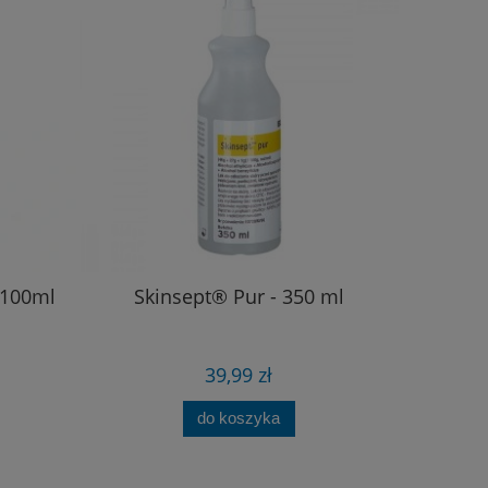
 100ml
Skinsept® Pur - 350 ml
39,99 zł
do koszyka