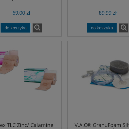
69,00 zł
89,99 zł
do koszyka
do koszyka
ex TLC Zinc/ Calamine
V.A.C® GranuFoam Si