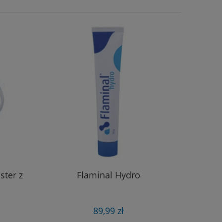
ster z
Flaminal Hydro
V.A.
opatru
89,99 zł