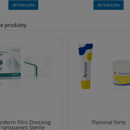
do koszyka
do koszyka
e produkty
niderm Film Dressing
Flaminal forte
Transparent Sterile